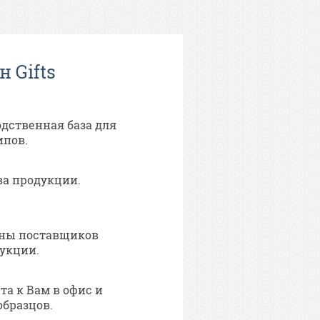
 Gifts
дственная база для
ипов.
ва продукции.
ны поставщиков
укции.
а к Вам в офис и
образцов.