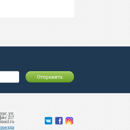
Отправить
рг, ул.
фис 217
@mail.ru
проезда