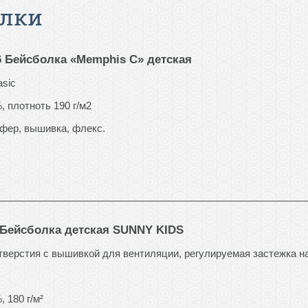
олки
36 Бейсболка «Memphis C» детская
sic
, плотноть 190 г/м2
фер, вышивка, флекс.
. Бейсболка детская SUNNY KIDS
тверстия с вышивкой для вентиляции, регулируемая застежка на
 180 г/м²